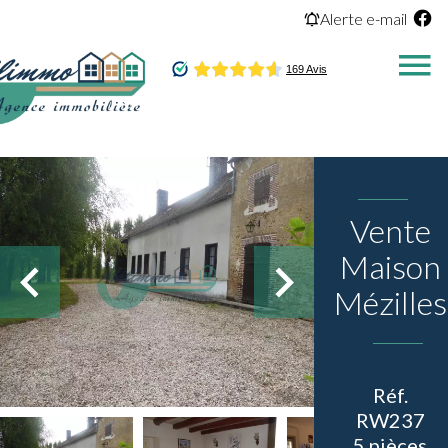
Alerte e-mail
Vente
Maison
Mézilles
Réf.
RW237
5 pièces