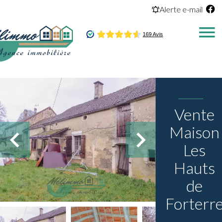
Alerte e-mail
Vente
Maison
Les
Hauts
de
Forterr